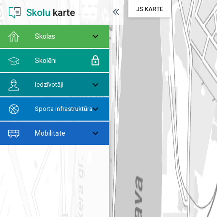
JS KARTE
Skolu
karte
Skolas
Skolēni
Iedzīvotāji
Sporta infrastruktūra
Mobilitāte